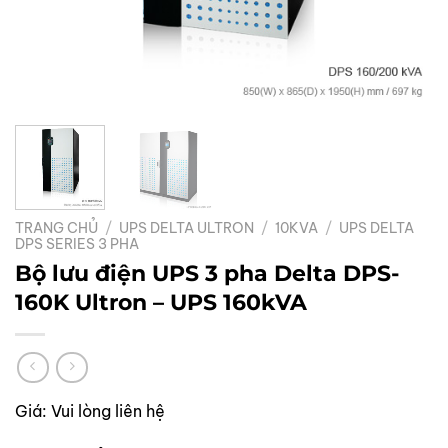
TRANG CHỦ
/
UPS DELTA ULTRON
/
10KVA
/
UPS DELTA
DPS SERIES 3 PHA
Bộ lưu điện UPS 3 pha Delta DPS-
160K Ultron – UPS 160kVA
Giá:
Vui lòng liên hệ