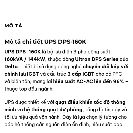
MÔ TẢ
Mô tả chi tiết UPS DPS-160K
UPS DPS-160K
là bộ lưu điện 3 pha công suất
160kVA / 144kW
, thuộc dòng
Ultron DPS Series
của
Delta
. Thiết bị sử dụng công nghệ
chuyển đổi kép với
chỉnh lưu IGBT
và cấu trúc
3 cấp IGBT
cho cả PFC
và biến tần, mang lại
hiệu suất AC-AC lên đến 96%
–
thuộc top đầu ngành.
UPS được thiết kế với
quạt điều khiển tốc độ thông
minh
và
hệ thống quạt dự phòng
, tăng độ tin cậy và
tối ưu hiệu quả vận hành. Đây là lựa chọn lý tưởng cho
các hệ thống cần nguồn điện ổn định, hiệu suất cao.