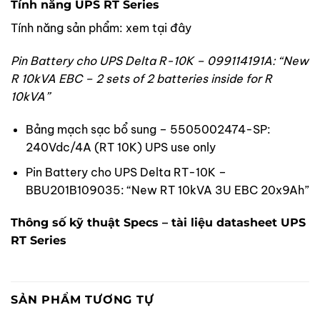
Tính năng UPS RT Series
Tính năng sản phẩm: xem tại đây
Pin Battery cho UPS Delta R-10K – 099114191A: “New
R 10kVA EBC – 2 sets of 2 batteries inside for R
10kVA”
Bảng mạch sạc bổ sung – 5505002474-SP:
240Vdc/4A (RT 10K) UPS use only
Pin Battery cho UPS Delta RT-10K –
BBU201B109035: “New RT 10kVA 3U EBC 20x9Ah”
Thông số kỹ thuật Specs – tài liệu datasheet UPS
RT Series
SẢN PHẨM TƯƠNG TỰ