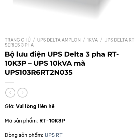
TRANG CHỦ
/
UPS DELTA AMPLON
/
1KVA
/
UPS DELTA RT
SERIES 3 PHA
Bộ lưu điện UPS Delta 3 pha RT-
10K3P – UPS 10kVA mã
UPS103R6RT2N035
Giá:
Vui lòng liên hệ
Mã sản phẩm:
RT-10K3P
Dòng sản phẩm:
UPS RT