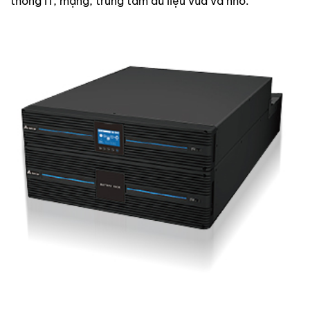
thống IT, mạng, trung tâm dữ liệu vừa và nhỏ.