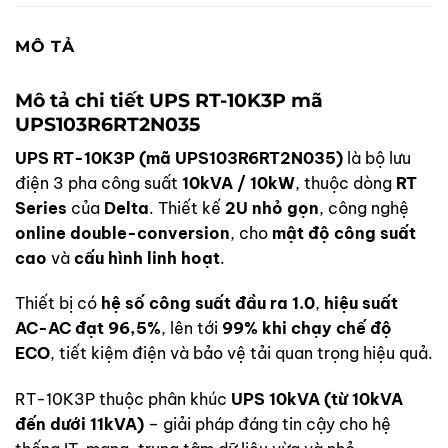
MÔ TẢ
Mô tả chi tiết UPS RT-10K3P mã
UPS103R6RT2N035
UPS RT-10K3P (mã UPS103R6RT2N035)
là bộ lưu
điện 3 pha công suất
10kVA / 10kW
, thuộc dòng
RT
Series
của
Delta
. Thiết kế
2U nhỏ gọn
, công nghệ
online double-conversion
, cho
mật độ công suất
cao
và
cấu hình linh hoạt
.
Thiết bị có
hệ số công suất đầu ra 1.0
,
hiệu suất
AC-AC đạt 96,5%
, lên tới
99% khi chạy chế độ
ECO
, tiết kiệm điện và bảo vệ tải quan trọng hiệu quả.
RT-10K3P thuộc phân khúc
UPS 10kVA (từ 10kVA
đến dưới 11kVA)
– giải pháp đáng tin cậy cho hệ