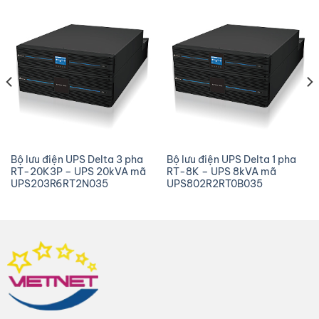
Bộ lưu điện UPS Delta 3 pha
Bộ lưu điện UPS Delta 1 pha
RT-20K3P – UPS 20kVA mã
RT-8K – UPS 8kVA mã
UPS203R6RT2N035
UPS802R2RT0B035