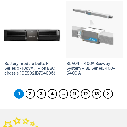
Battery module Delta RT-
BLA04 – 400A Busway
Series 5-10kVA, li-ion EBC
System – BL Series, 400-
chassis (GES021B704035)
6400 A
1
2
3
4
…
11
12
13