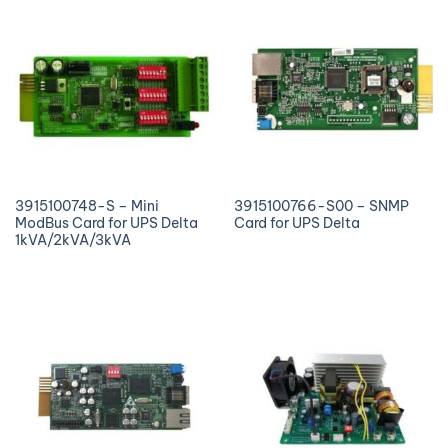
3915100748-S – Mini
3915100766-S00 – SNMP
ModBus Card for UPS Delta
Card for UPS Delta
1kVA/2kVA/3kVA