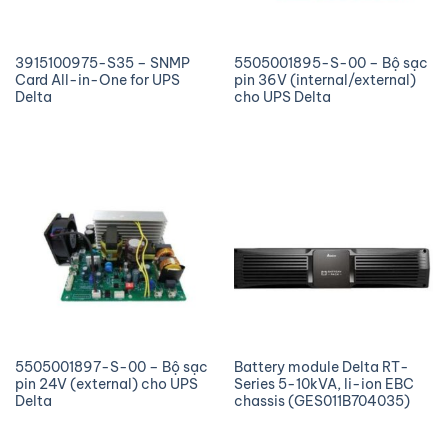
3915100975-S35 – SNMP
5505001895-S-00 – Bộ sạc
Card All-in-One for UPS
pin 36V (internal/external)
Delta
cho UPS Delta
5505001897-S-00 – Bộ sạc
Battery module Delta RT-
pin 24V (external) cho UPS
Series 5-10kVA, li-ion EBC
Delta
chassis (GES011B704035)