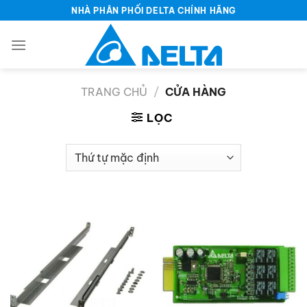
Bỏ
NHÀ PHÂN PHỐI DELTA CHÍNH HÃNG
qua
nội
dung
TRANG CHỦ
/
CỬA HÀNG
LỌC