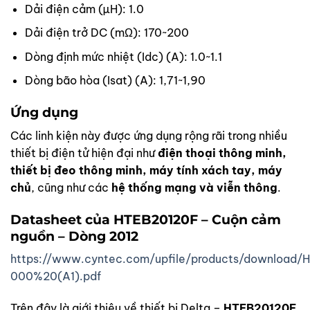
Dải điện cảm (µH): 1.0
Dải điện trở DC (mΩ): 170~200
Dòng định mức nhiệt (Idc) (A): 1.0~1.1
Dòng bão hòa (Isat) (A): 1,71~1,90
Ứng dụng
Các linh kiện này được ứng dụng rộng rãi trong nhiều
thiết bị điện tử hiện đại như
điện thoại thông minh,
thiết bị đeo thông minh, máy tính xách tay, máy
chủ
, cũng như các
hệ thống mạng và viễn thông
.
Datasheet của
HTEB20120F – Cuộn cảm
nguồn – Dòng 2012
https://www.cyntec.com/upfile/products/download/
000%20(A1).pdf
Trên đây là giới thiệu về thiết bị Delta –
HTEB20120F