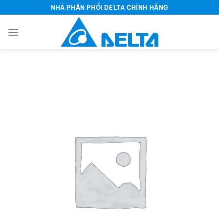
Bỏ
NHÀ PHÂN PHỐI DELTA CHÍNH HÃNG
qua
nội
dung