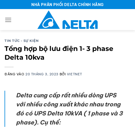
Bỏ
NHÀ PHÂN PHỐI DELTA CHÍNH HÃNG
qua
nội
dung
TIN TỨC - SỰ KIỆN
Tổng hợp bộ lưu điện 1- 3 phase
Delta 10kva
ĐĂNG VÀO
20 THÁNG 3, 2023
BỞI
VIETNET
Delta cung cấp rất nhiều dòng UPS
với nhiều công xuất khác nhau trong
đó có UPS Delta 10kVA ( 1 phase và 3
phase). Cụ thể: