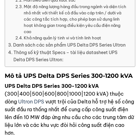
Mật độ năng lượng hàng đầu trong ngành và diện tích
nhỏ nhất với thiết kế cả đầu vào cáp trên / dưới và
các công tắc tích hợp, cho phép bạn sử dụng linh
hoạt không gian trong điều kiện yêu cầu điện năng
cao
Khả năng quản lý tinh vi và tính linh hoạt
Danh sách các sản phẩm UPS Delta DPS Series Ultron
Thông số kỹ thuật Specs – tài liệu datasheet UPS
Delta DPS Series Ultron:
Mô tả UPS Delta DPS Series 300-1200 kVA
UPS Delta DPS Series 300-1200 kVA
(300|400|500|600|800|1000|1200 kVA) thuộc
dòng
Ultron DPS
vượt trội của Delta hỗ trợ hệ số công
suất đầu ra thống nhất để cung cấp công suất điện
lên đến 10 MW đáp ứng nhu cầu cho các trung tâm dữ
liệu lớn và các khu vực đòi hỏi công suất điện cao
hơn.