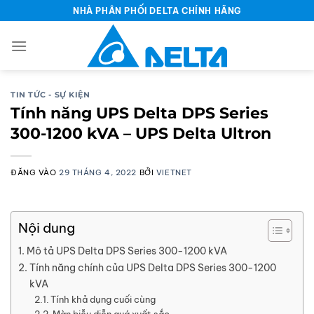
Bỏ
NHÀ PHÂN PHỐI DELTA CHÍNH HÃNG
qua
nội
dung
TIN TỨC - SỰ KIỆN
Tính năng UPS Delta DPS Series
300-1200 kVA – UPS Delta Ultron
ĐĂNG VÀO
29 THÁNG 4, 2022
BỞI
VIETNET
Nội dung
Mô tả UPS Delta DPS Series 300-1200 kVA
Tính năng chính của UPS Delta DPS Series 300-1200
kVA
Tính khả dụng cuối cùng
Màn biễu diễn quá xuất sắc